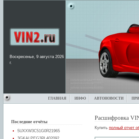
Воскресенье, 9 августа 2026
г.
ГЛАВНАЯ
ИНФО
АВТОНОВОСТИ
ПР
Расшифровка VI
Последние отчёты
Купить
полный отчет о
5UXXW3C51G0R21965
3GKALPEG3RL402092