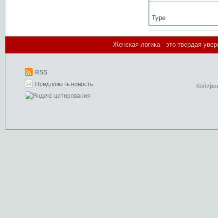
Type
Женская логика - это твердая уве
RSS
Предложить новость
Копиро