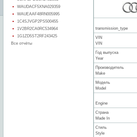
WAUDACF5XNA029359
WAUEAAF48RN005995
1C4SJVGP2PS500455
transmission_type
1V2BR2CA0RC534964
1G1ZD5ST2RF243425
VIN
Все отчёты
VIN
Год выпуска
Year
Производитель
Make
Модель
Model
Engine
Страна
Made In
Стиль
Style