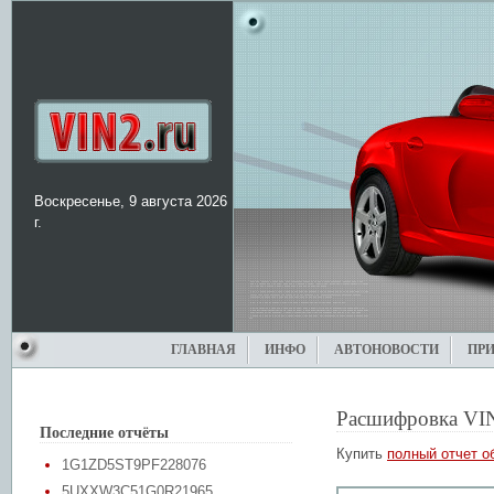
Воскресенье, 9 августа 2026
г.
ГЛАВНАЯ
ИНФО
АВТОНОВОСТИ
ПР
Расшифровка VI
Последние отчёты
Купить
полный отчет о
1G1ZD5ST9PF228076
5UXXW3C51G0R21965