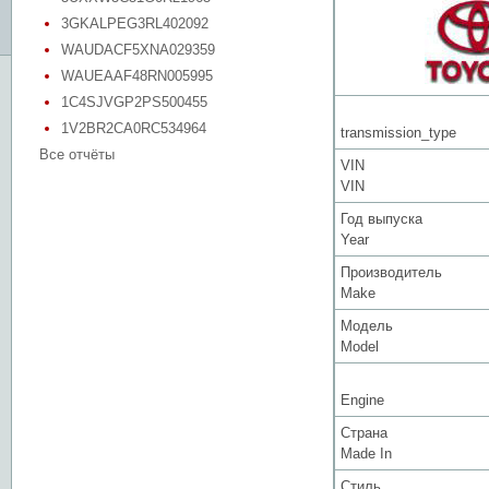
3GKALPEG3RL402092
WAUDACF5XNA029359
WAUEAAF48RN005995
1C4SJVGP2PS500455
1V2BR2CA0RC534964
transmission_type
Все отчёты
VIN
VIN
Год выпуска
Year
Производитель
Make
Модель
Model
Engine
Страна
Made In
Стиль