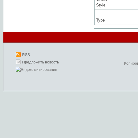
Style
Type
RSS
Предложить новость
Копиро