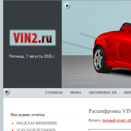
Пятница, 7 августа 2026 г.
ГЛАВНАЯ
ИНФО
АВТОНОВОСТИ
ПР
Расшифровка VI
Последние отчёты
Купить
полный отчет об
WAUEAAF48RN005995
1C4SJVGP2PS500455