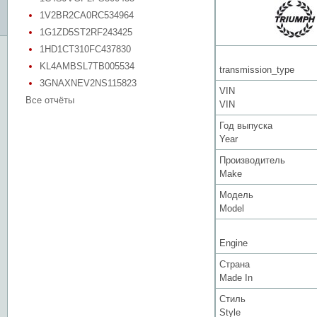
1V2BR2CA0RC534964
1G1ZD5ST2RF243425
1HD1CT310FC437830
KL4AMBSL7TB005534
transmission_type
3GNAXNEV2NS115823
VIN
Все отчёты
VIN
Год выпуска
Year
Производитель
Make
Модель
Model
Engine
Страна
Made In
Стиль
Style