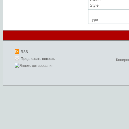
Style
Type
RSS
Предложить новость
Копиро