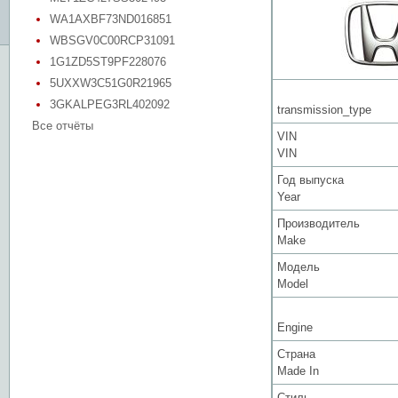
WA1AXBF73ND016851
WBSGV0C00RCP31091
1G1ZD5ST9PF228076
5UXXW3C51G0R21965
3GKALPEG3RL402092
transmission_type
Все отчёты
VIN
VIN
Год выпуска
Year
Производитель
Make
Модель
Model
Engine
Страна
Made In
Стиль