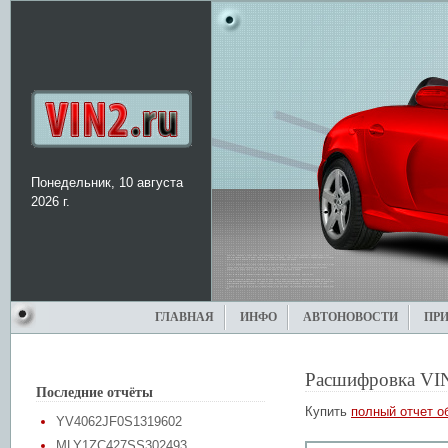
Понедельник, 10 августа
2026 г.
ГЛАВНАЯ
ИНФО
АВТОНОВОСТИ
ПР
Расшифровка VI
Последние отчёты
Купить
полный отчет о
YV4062JF0S1319602
MLY1ZC427SS302493