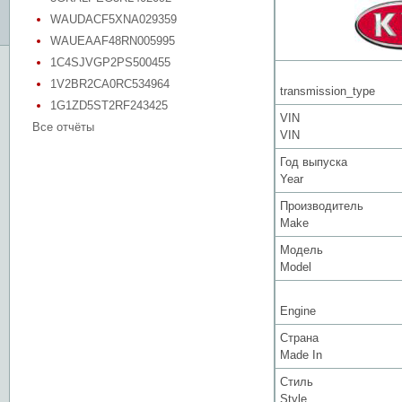
WAUDACF5XNA029359
WAUEAAF48RN005995
1C4SJVGP2PS500455
1V2BR2CA0RC534964
transmission_type
1G1ZD5ST2RF243425
VIN
Все отчёты
VIN
Год выпуска
Year
Производитель
Make
Модель
Model
Engine
Страна
Made In
Стиль
Style