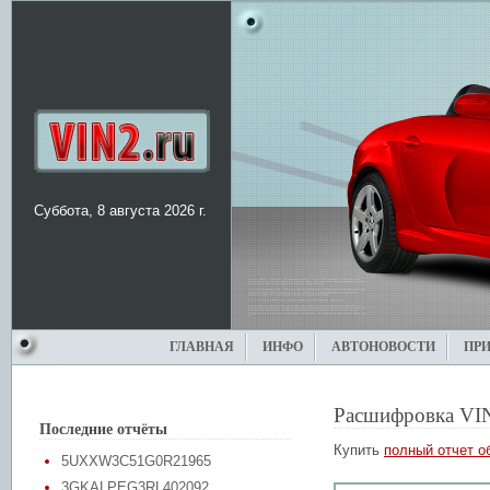
Суббота, 8 августа 2026 г.
ГЛАВНАЯ
ИНФО
АВТОНОВОСТИ
ПР
Расшифровка VI
Последние отчёты
Купить
полный отчет о
5UXXW3C51G0R21965
3GKALPEG3RL402092