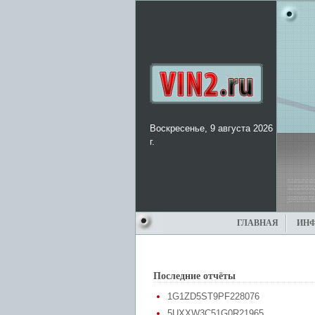
Воскресенье, 9 августа 2026
г.
ГЛАВНАЯ
ИН
Последние отчёты
1G1ZD5ST9PF228076
5UXXW3C51G0R21965