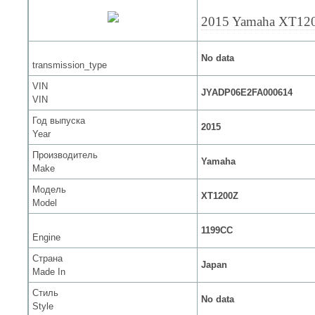
2015 Yamaha XT12
No data
transmission_type
VIN
JYADP06E2FA000614
VIN
Год выпуска
2015
Year
Производитель
Yamaha
Make
Модель
XT1200Z
Model
1199CC
Engine
Страна
Japan
Made In
Стиль
No data
Style