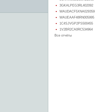
3GKALPEG3RL402092
WAUDACF5XNA029359
WAUEAAF48RN005995
1C4SJVGP2PS500455
1V2BR2CA0RC534964
Все отчёты