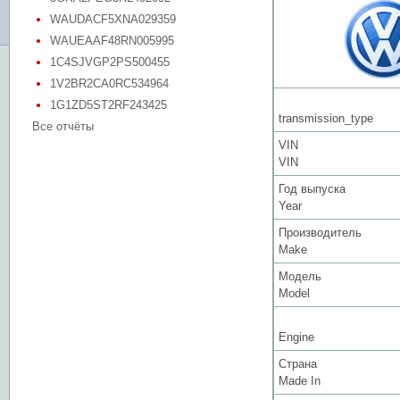
WAUDACF5XNA029359
WAUEAAF48RN005995
1C4SJVGP2PS500455
1V2BR2CA0RC534964
1G1ZD5ST2RF243425
transmission_type
Все отчёты
VIN
VIN
Год выпуска
Year
Производитель
Make
Модель
Model
Engine
Страна
Made In