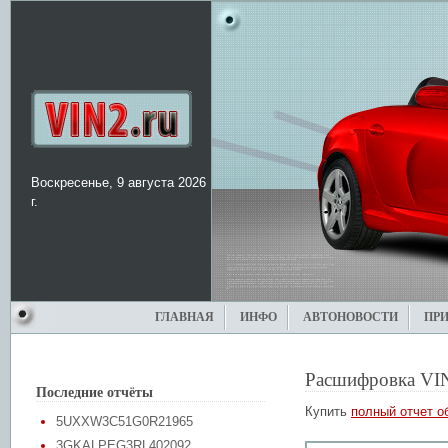
Воскресенье, 9 августа 2026
г.
ГЛАВНАЯ
ИНФО
АВТОНОВОСТИ
ПР
Расшифровка VI
Последние отчёты
Купить
полный отчет о
5UXXW3C51G0R21965
3GKALPEG3RL402092