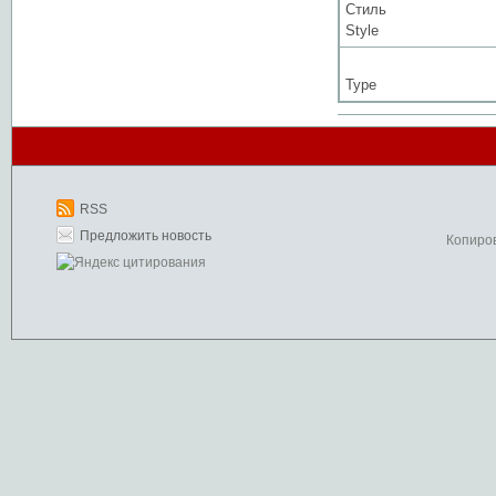
Стиль
Style
Type
RSS
Предложить новость
Копиро