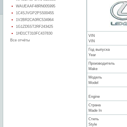
WAUEAAF48RN005995
1C4SJVGP2PS500455
1V2BR2CA0RC534964
1G1ZD5ST2RF243425
1HD1CT310FC437830
VIN
Все отчёты
VIN
Год выпуска
Year
Производитель
Make
Модель
Model
Engine
Страна
Made In
Стиль
Style