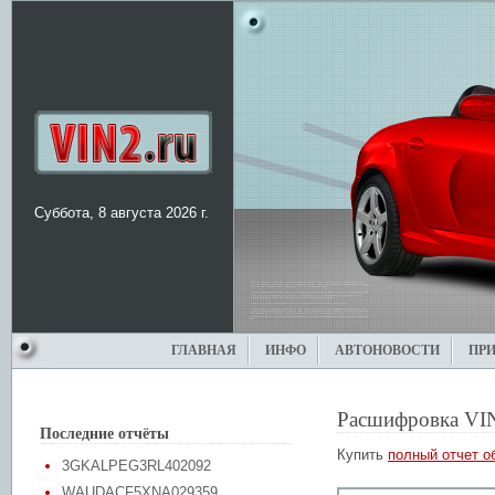
Суббота, 8 августа 2026 г.
ГЛАВНАЯ
ИНФО
АВТОНОВОСТИ
ПР
Расшифровка VI
Последние отчёты
Купить
полный отчет о
3GKALPEG3RL402092
WAUDACF5XNA029359