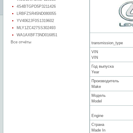
4S4BTGPD5P3211426
LRBFZSR45ND080055
YV4062JF0S1319602
MLY1ZC427SS302493
WA1AXBF73ND016851
Все отчёты
transmission_type
VIN
VIN
Год выпуска
Year
Производитель
Make
Модель
Model
Engine
Страна
Made In