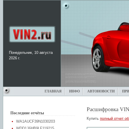
Понедельник, 10 августа
2026 г.
ГЛАВНАЯ
ИНФО
АВТОНОВОСТИ
ПР
Расшифровка VIN
Последние отчёты
Купить
полный отчет об
WA1AUCF39N1030203
WDD1J6HB9LF119215