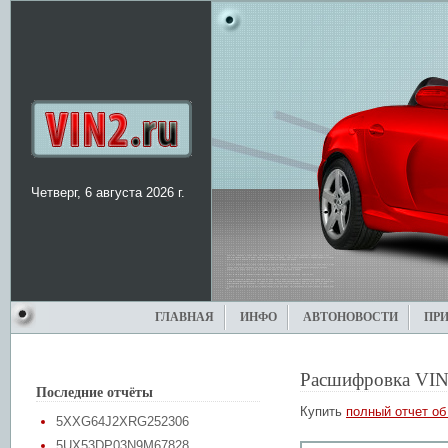
Четверг, 6 августа 2026 г.
ГЛАВНАЯ
ИНФО
АВТОНОВОСТИ
ПР
Расшифровка VIN
Последние отчёты
Купить
полный отчет об
5XXG64J2XRG252306
5UX53DP03N9M67828