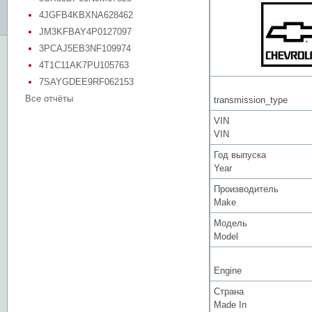
4JGFB4KBXNA628462
JM3KFBAY4P0127097
3PCAJ5EB3NF109974
4T1C11AK7PU105763
7SAYGDEE9RF062153
Все отчёты
transmission_type
VIN
VIN
Год выпуска
Year
Производитель
Make
Модель
Model
Engine
Страна
Made In