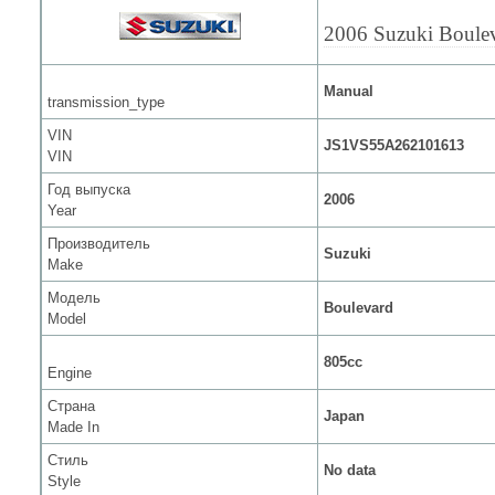
2006 Suzuki Boule
Manual
transmission_type
VIN
JS1VS55A262101613
VIN
Год выпуска
2006
Year
Производитель
Suzuki
Make
Модель
Boulevard
Model
805cc
Engine
Страна
Japan
Made In
Стиль
No data
Style