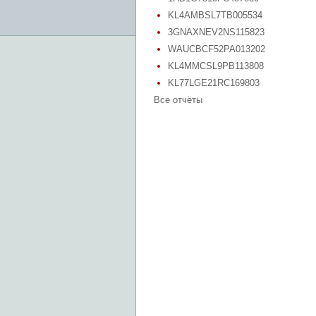
KL4AMBSL7TB005534
3GNAXNEV2NS115823
WAUCBCF52PA013202
KL4MMCSL9PB113808
KL77LGE21RC169803
Все отчёты