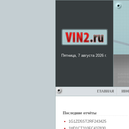
Пятница, 7 августа 2026 г.
ГЛАВНАЯ
ИН
Последние отчёты
1G1ZD5ST2RF243425
1HD1CT310FC437830