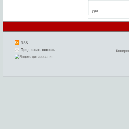
Type
RSS
Предложить новость
Копиро