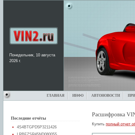
Понедельник, 10 августа
2026 г.
ГЛАВНАЯ
ИНФО
АВТОНОВОСТИ
ПР
Расшифровка VI
Последние отчёты
Купить
полный отчет о
4S4BTGPD5P3211426
LRBFZSR45ND080055