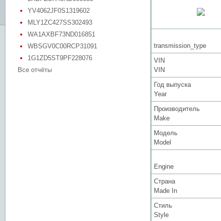
YV4062JF0S1319602
MLY1ZC427SS302493
WA1AXBF73ND016851
transmission_type
WBSGV0C00RCP31091
1G1ZD5ST9PF228076
VIN
Все отчёты
VIN
Год выпуска
Year
Производитель
Make
Модель
Model
Engine
Страна
Made In
Стиль
Style