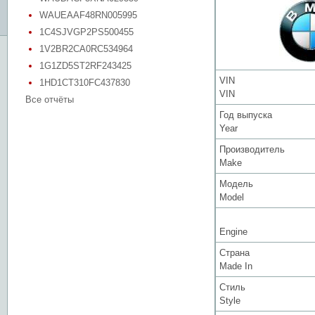
WAUEAAF48RN005995
1C4SJVGP2PS500455
1V2BR2CA0RC534964
1G1ZD5ST2RF243425
VIN
1HD1CT310FC437830
VIN
Все отчёты
Год выпуска
Year
Производитель
Make
Модель
Model
Engine
Страна
Made In
Стиль
Style