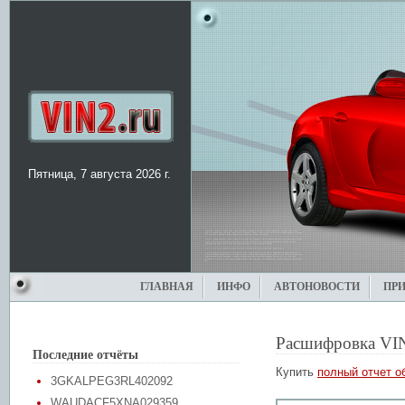
Пятница, 7 августа 2026 г.
ГЛАВНАЯ
ИНФО
АВТОНОВОСТИ
ПР
Расшифровка VI
Последние отчёты
Купить
полный отчет о
3GKALPEG3RL402092
WAUDACF5XNA029359