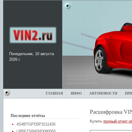
Понедельник, 10 августа
2026 г.
ГЛАВНАЯ
ИНФО
АВТОНОВОСТИ
ПР
Расшифровка VI
Последние отчёты
Купить
полный отчет о
4S4BTGPD5P3211426
LRBFZSR45ND080055