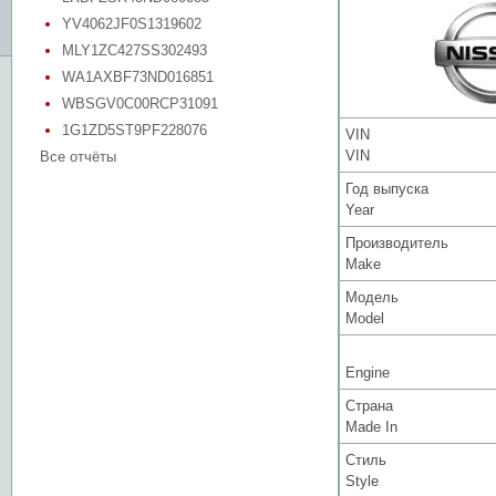
YV4062JF0S1319602
MLY1ZC427SS302493
WA1AXBF73ND016851
WBSGV0C00RCP31091
1G1ZD5ST9PF228076
VIN
VIN
Все отчёты
Год выпуска
Year
Производитель
Make
Модель
Model
Engine
Страна
Made In
Стиль
Style