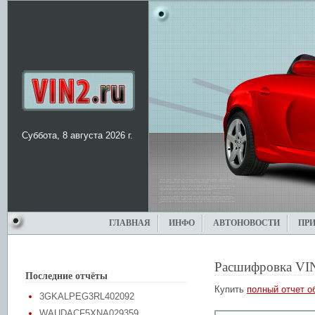
Суббота, 8 августа 2026 г.
ГЛАВНАЯ
ИНФО
АВТОНОВОСТИ
ПР
Расшифровка VI
Последние отчёты
Купить
полный отчет о
3GKALPEG3RL402092
WAUDACF5XNA029359