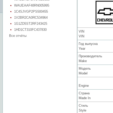
WAUEAAF48RN005995
1C4SJVGP2PS500455
1V2BR2CA0RC534964
1G1ZD5ST2RF243425
1HD1CT310FC437830
VIN
Все отчёты
VIN
Год выпуска
Year
Производитель
Make
Модель
Model
Engine
Страна
Made In
Стиль
Style