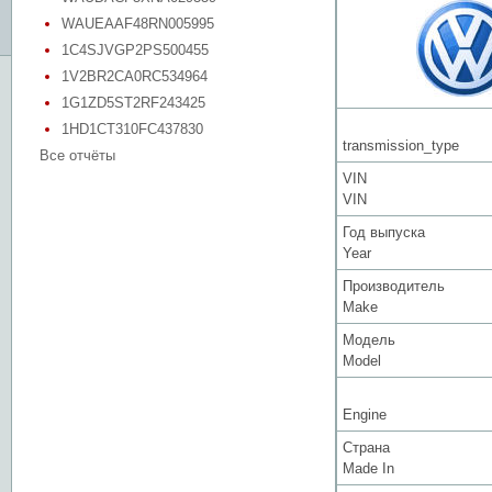
WAUEAAF48RN005995
1C4SJVGP2PS500455
1V2BR2CA0RC534964
1G1ZD5ST2RF243425
1HD1CT310FC437830
transmission_type
Все отчёты
VIN
VIN
Год выпуска
Year
Производитель
Make
Модель
Model
Engine
Страна
Made In