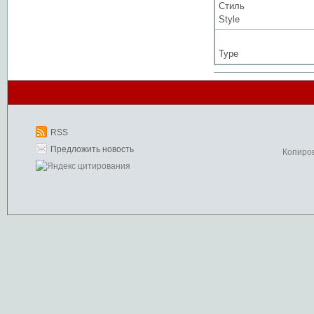
Стиль
Style
Type
RSS
Предложить новость
Копиро