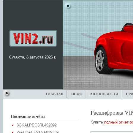
Суббота, 8 августа 2026 г.
ГЛАВНАЯ
ИНФО
АВТОНОВОСТИ
ПР
Расшифровка VI
Последние отчёты
Купить
полный отчет о
3GKALPEG3RL402092
WAUDACF5XNA029359