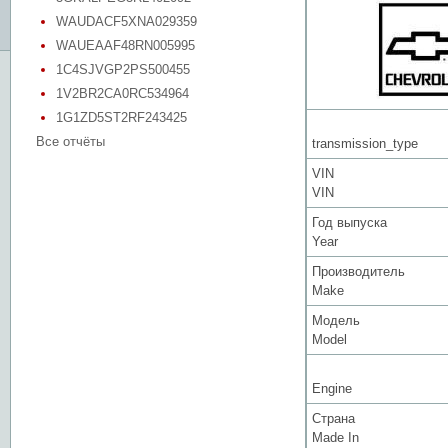
WAUDACF5XNA029359
WAUEAAF48RN005995
1C4SJVGP2PS500455
1V2BR2CA0RC534964
1G1ZD5ST2RF243425
Все отчёты
transmission_type
VIN
VIN
Год выпуска
Year
Производитель
Make
Модель
Model
Engine
Страна
Made In