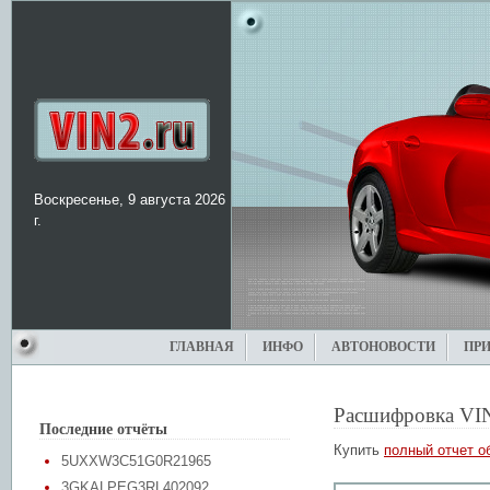
Воскресенье, 9 августа 2026
г.
ГЛАВНАЯ
ИНФО
АВТОНОВОСТИ
ПР
Расшифровка VI
Последние отчёты
Купить
полный отчет о
5UXXW3C51G0R21965
3GKALPEG3RL402092