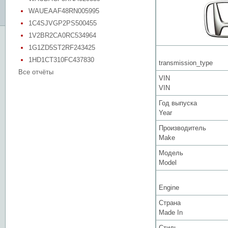
WAUEAAF48RN005995
1C4SJVGP2PS500455
1V2BR2CA0RC534964
1G1ZD5ST2RF243425
1HD1CT310FC437830
transmission_type
Все отчёты
VIN
VIN
Год выпуска
Year
Производитель
Make
Модель
Model
Engine
Страна
Made In
Стиль