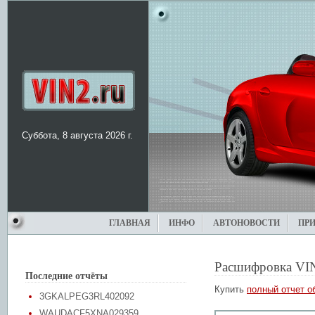
Суббота, 8 августа 2026 г.
ГЛАВНАЯ
ИНФО
АВТОНОВОСТИ
ПР
Расшифровка VI
Последние отчёты
Купить
полный отчет о
3GKALPEG3RL402092
WAUDACF5XNA029359