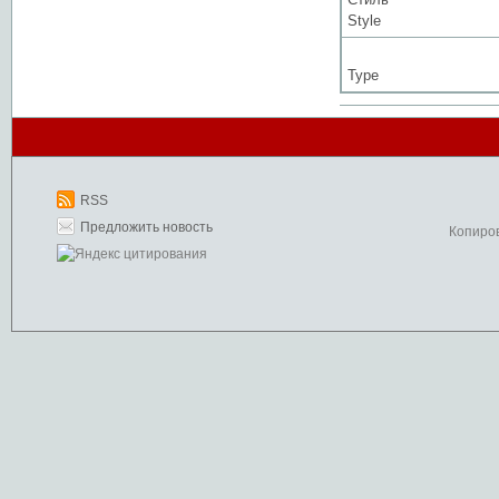
Style
Type
RSS
Предложить новость
Копиро