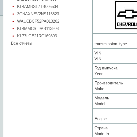
KL4AMBSL7TB005534
3GNAXNEV2NS115823
WAUCBCF52PA013202
KL4MMCSL9PB113808
KL77LGE21RC169803
Все отчёты
transmission_type
VIN
VIN
Год выпуска
Year
Производитель
Make
Модель
Model
Engine
Страна
Made In