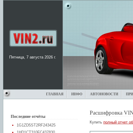
Пятница, 7 августа 2026 г.
ГЛАВНАЯ
ИНФО
АВТОНОВОСТИ
ПР
Расшифровка VIN
Последние отчёты
Купить
полный отчет об
1G1ZD5ST2RF243425
1HD1CT310FC437830