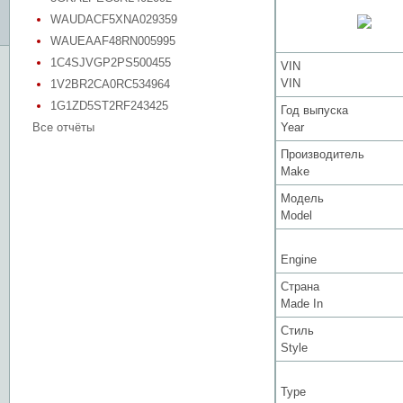
WAUDACF5XNA029359
WAUEAAF48RN005995
1C4SJVGP2PS500455
VIN
VIN
1V2BR2CA0RC534964
1G1ZD5ST2RF243425
Год выпуска
Все отчёты
Year
Производитель
Make
Модель
Model
Engine
Страна
Made In
Стиль
Style
Type