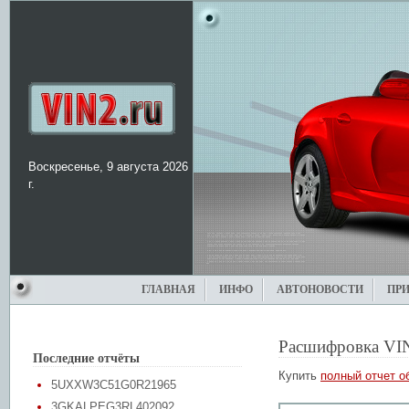
Воскресенье, 9 августа 2026
г.
ГЛАВНАЯ
ИНФО
АВТОНОВОСТИ
ПР
Расшифровка VI
Последние отчёты
Купить
полный отчет о
5UXXW3C51G0R21965
3GKALPEG3RL402092