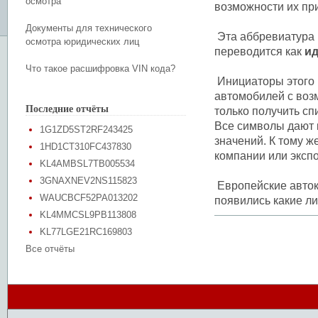
осмотра
возможности их пр
Документы для технического
Эта аббревиатура р
осмотра юридических лиц
переводится как
и
Что такое расшифровка VIN кода?
Инициаторы этого 
автомобилей с воз
Последние отчёты
только получить сп
Все символы дают 
1G1ZD5ST2RF243425
значений. К тому 
1HD1CT310FC437830
компании или экспо
KL4AMBSL7TB005534
3GNAXNEV2NS115823
Европейские авток
WAUCBCF52PA013202
появились какие л
KL4MMCSL9PB113808
KL77LGE21RC169803
Все отчёты