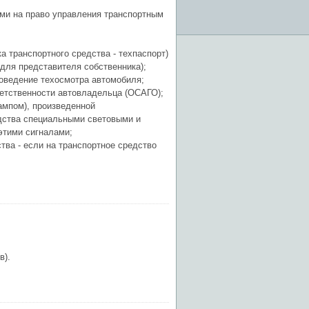
ми на право управления транспортным
 транспортного средства - техпаспорт)
 для представителя собственника);
оведение техосмотра автомобиля;
етственности автовладельца (ОСАГО);
мпом), произведенной
едства специальными световыми и
этими сигналами;
ва - если на транспортное средство
в).