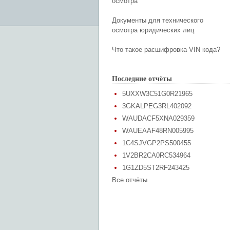
осмотра
Документы для технического
осмотра юридических лиц
Что такое расшифровка VIN кода?
Последние отчёты
5UXXW3C51G0R21965
3GKALPEG3RL402092
WAUDACF5XNA029359
WAUEAAF48RN005995
1C4SJVGP2PS500455
1V2BR2CA0RC534964
1G1ZD5ST2RF243425
Все отчёты