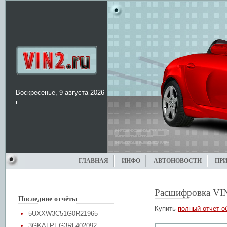
Воскресенье, 9 августа 2026
г.
ГЛАВНАЯ
ИНФО
АВТОНОВОСТИ
ПР
Расшифровка VI
Последние отчёты
Купить
полный отчет о
5UXXW3C51G0R21965
3GKALPEG3RL402092