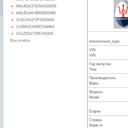
WAUDACF5XNA029359
WAUEAAF48RN005995
1C4SJVGP2PS500455
1V2BR2CA0RC534964
1G1ZD5ST2RF243425
Все отчёты
transmission_type
VIN
VIN
Год выпуска
Year
Производитель
Make
Модель
Model
Engine
Страна
Made In