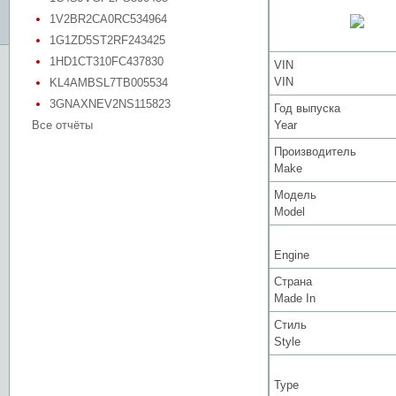
1V2BR2CA0RC534964
1G1ZD5ST2RF243425
1HD1CT310FC437830
VIN
VIN
KL4AMBSL7TB005534
3GNAXNEV2NS115823
Год выпуска
Все отчёты
Year
Производитель
Make
Модель
Model
Engine
Страна
Made In
Стиль
Style
Type