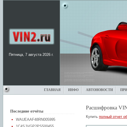
Пятница, 7 августа 2026 г.
ГЛАВНАЯ
ИНФО
АВТОНОВОСТИ
ПР
Расшифровка VI
Последние отчёты
Купить
полный отчет об
WAUEAAF48RN005995
1C4SJVGP2PS500455