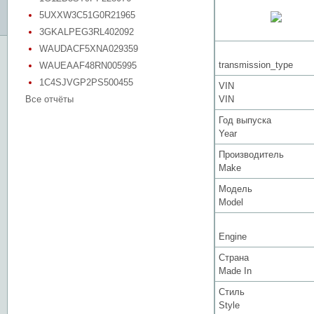
5UXXW3C51G0R21965
3GKALPEG3RL402092
WAUDACF5XNA029359
transmission_type
WAUEAAF48RN005995
1C4SJVGP2PS500455
VIN
Все отчёты
VIN
Год выпуска
Year
Производитель
Make
Модель
Model
Engine
Страна
Made In
Стиль
Style