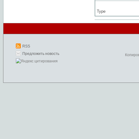
Type
RSS
Предложить новость
Копиро