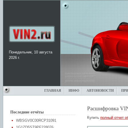
Понедельник, 10 августа
2026 г.
ГЛАВНАЯ
ИНФО
АВТОНОВОСТИ
ПР
Расшифровка VI
Последние отчёты
Купить
полный отчет о
WBSGV0C00RCP31091
1G1ZD5ST9PF228076