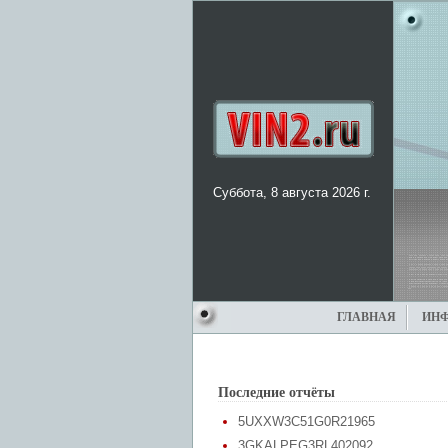
Суббота, 8 августа 2026 г.
ГЛАВНАЯ
ИН
Последние отчёты
5UXXW3C51G0R21965
3GKALPEG3RL402092