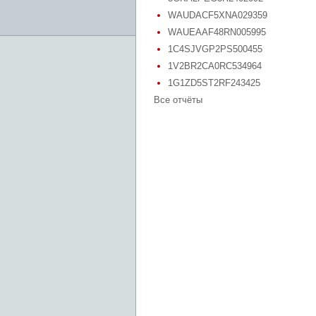
WAUDACF5XNA029359
WAUEAAF48RN005995
1C4SJVGP2PS500455
1V2BR2CA0RC534964
1G1ZD5ST2RF243425
Все отчёты