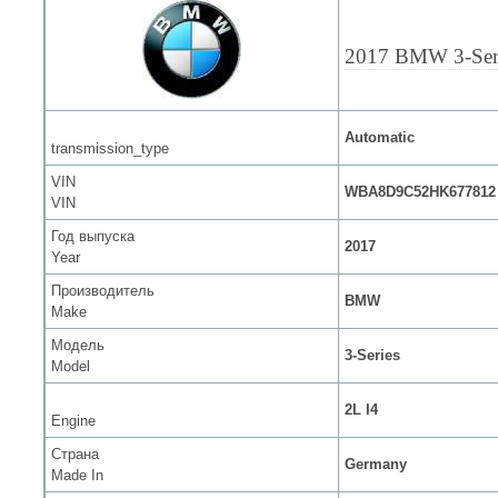
2017 BMW 3-Ser
Automatic
transmission_type
VIN
WBA8D9C52HK677812
VIN
Год выпуска
2017
Year
Производитель
BMW
Make
Модель
3-Series
Model
2L I4
Engine
Страна
Germany
Made In