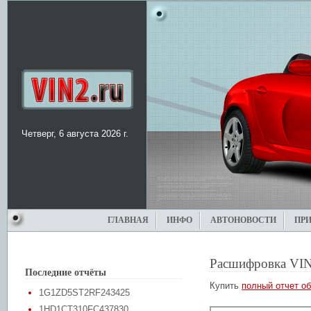
Четверг, 6 августа 2026 г.
ГЛАВНАЯ
ИНФО
АВТОНОВОСТИ
ПР
Расшифровка VIN
Последние отчёты
Купить
полный отчет об
1G1ZD5ST2RF243425
1HD1CT310FC437830