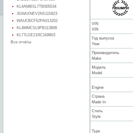
KL4AMBSL7TB005534
3GNAXNEV2NS115823
WAUCBCF52PA013202
VIN
KL4MMCSL9PB113808
VIN
KL77LGE21RC169803
Год выпуска
Все отчёты
Year
Производитель
Make
Модель
Model
Engine
Страна
Made In
Стиль
Style
Type