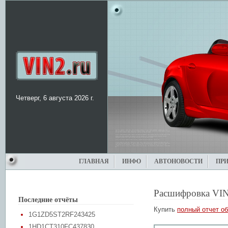
Четверг, 6 августа 2026 г.
ГЛАВНАЯ
ИНФО
АВТОНОВОСТИ
ПР
Расшифровка VIN
Последние отчёты
Купить
полный отчет об
1G1ZD5ST2RF243425
1HD1CT310FC437830