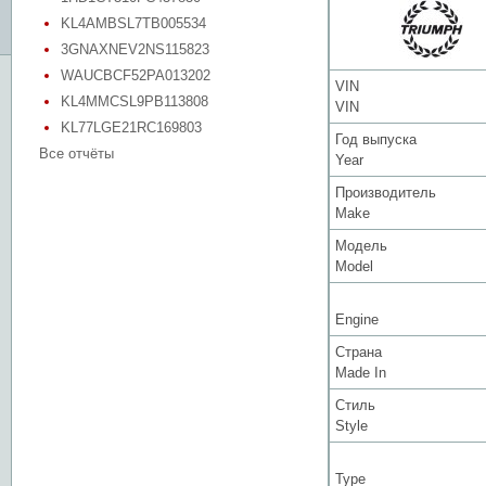
KL4AMBSL7TB005534
3GNAXNEV2NS115823
WAUCBCF52PA013202
VIN
KL4MMCSL9PB113808
VIN
KL77LGE21RC169803
Год выпуска
Все отчёты
Year
Производитель
Make
Модель
Model
Engine
Страна
Made In
Стиль
Style
Type