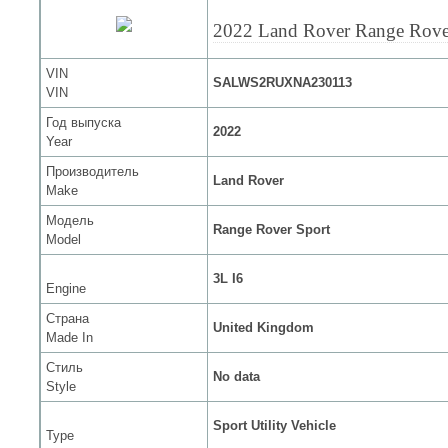
2022 Land Rover Range Rove
VIN
SALWS2RUXNA230113
VIN
Год выпуска
2022
Year
Производитель
Land Rover
Make
Модель
Range Rover Sport
Model
3L I6
Engine
Страна
United Kingdom
Made In
Стиль
No data
Style
Sport Utility Vehicle
Type