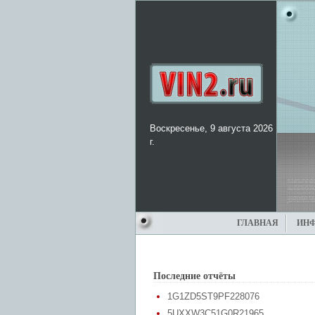
Воскресенье, 9 августа 2026
г.
ГЛАВНАЯ
ИН
Последние отчёты
1G1ZD5ST9PF228076
5UXXW3C51G0R21965