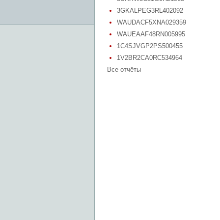
3GKALPEG3RL402092
WAUDACF5XNA029359
WAUEAAF48RN005995
1C4SJVGP2PS500455
1V2BR2CA0RC534964
Все отчёты