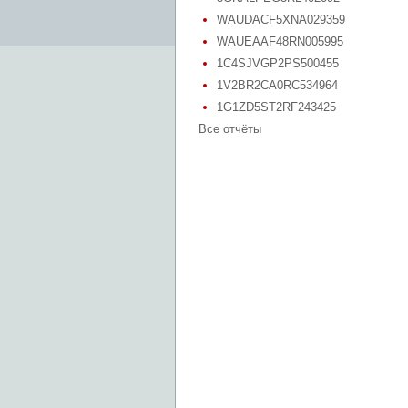
WAUDACF5XNA029359
WAUEAAF48RN005995
1C4SJVGP2PS500455
1V2BR2CA0RC534964
1G1ZD5ST2RF243425
Все отчёты