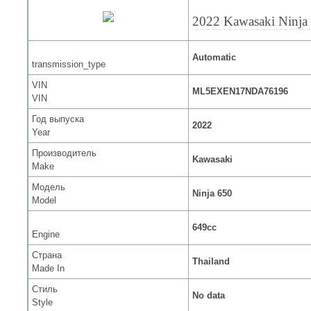
2022 Kawasaki Ninja
Automatic
transmission_type
VIN
ML5EXEN17NDA76196
VIN
Год выпуска
2022
Year
Производитель
Kawasaki
Make
Модель
Ninja 650
Model
649cc
Engine
Страна
Thailand
Made In
Стиль
No data
Style