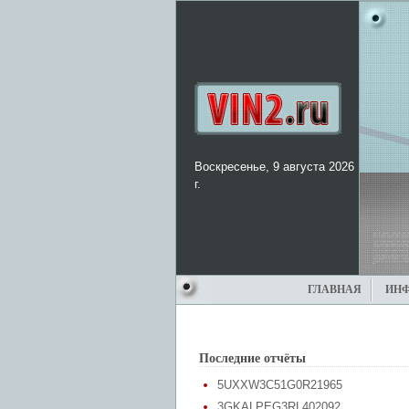
Воскресенье, 9 августа 2026
г.
ГЛАВНАЯ
ИН
Последние отчёты
5UXXW3C51G0R21965
3GKALPEG3RL402092