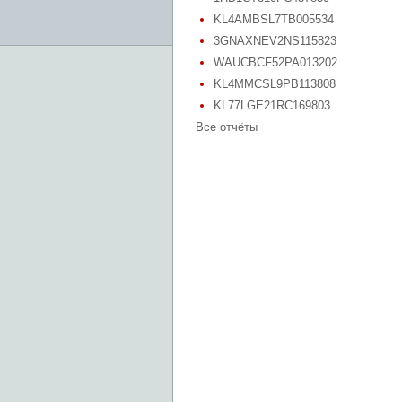
KL4AMBSL7TB005534
3GNAXNEV2NS115823
WAUCBCF52PA013202
KL4MMCSL9PB113808
KL77LGE21RC169803
Все отчёты