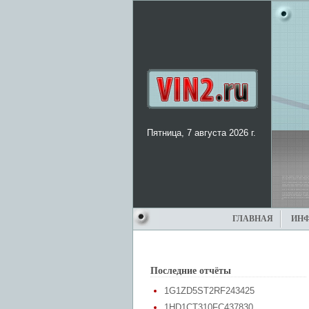
Пятница, 7 августа 2026 г.
ГЛАВНАЯ
ИН
Последние отчёты
1G1ZD5ST2RF243425
1HD1CT310FC437830