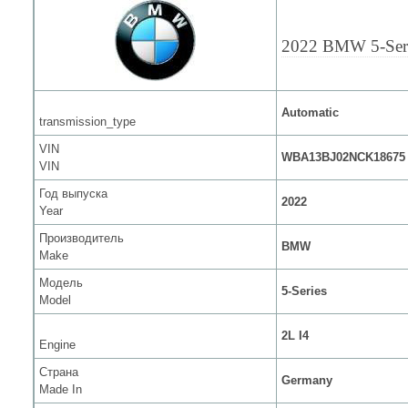
2022 BMW 5-Ser
Automatic
transmission_type
VIN
WBA13BJ02NCK18675
VIN
Год выпуска
2022
Year
Производитель
BMW
Make
Модель
5-Series
Model
2L I4
Engine
Страна
Germany
Made In