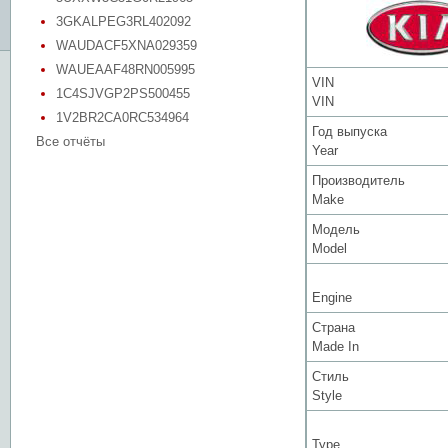
3GKALPEG3RL402092
WAUDACF5XNA029359
WAUEAAF48RN005995
VIN
1C4SJVGP2PS500455
VIN
1V2BR2CA0RC534964
Год выпуска
Все отчёты
Year
Производитель
Make
Модель
Model
Engine
Страна
Made In
Стиль
Style
Type