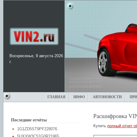
Воскресенье, 9 августа 2026
г.
ГЛАВНАЯ
ИНФО
АВТОНОВОСТИ
ПР
Расшифровка VI
Последние отчёты
Купить
полный отчет о
1G1ZD5ST9PF228076
5UXXW3C51G0R21965