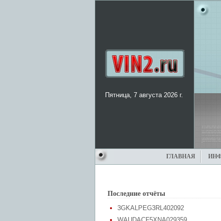
Пятница, 7 августа 2026 г.
ГЛАВНАЯ
ИН
Последние отчёты
3GKALPEG3RL402092
WAUDACF5XNA029359