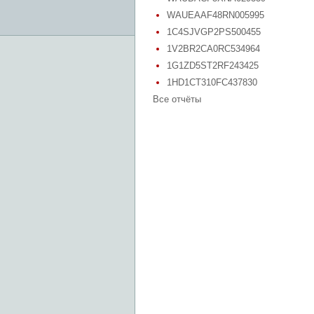
WAUEAAF48RN005995
1C4SJVGP2PS500455
1V2BR2CA0RC534964
1G1ZD5ST2RF243425
1HD1CT310FC437830
Все отчёты