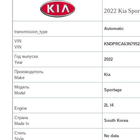
2022 Kia Spor
Automatic
transmission_type
VIN
KNDPRCA63N7952
VIN
Год выпуска
2022
Year
Производитель
Kia
Make
Модель
Sportage
Model
2L I4
Engine
Страна
South Korea
Made In
Стиль
No data
Style