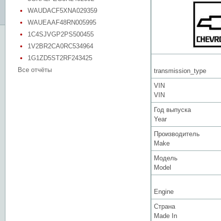
WAUDACF5XNA029359
WAUEAAF48RN005995
1C4SJVGP2PS500455
1V2BR2CA0RC534964
1G1ZD5ST2RF243425
Все отчёты
transmission_type
VIN
VIN
Год выпуска
Year
Производитель
Make
Модель
Model
Engine
Страна
Made In