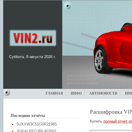
Суббота, 8 августа 2026 г.
ГЛАВНАЯ
ИНФО
АВТОНОВОСТИ
ПР
Расшифровка VI
Последние отчёты
Купить
полный отчет о
5UXXW3C51G0R21965
3GKALPEG3RL402092