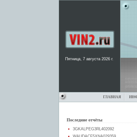
Пятница, 7 августа 2026 г.
ГЛАВНАЯ
ИН
Последние отчёты
3GKALPEG3RL402092
WAUDACF5XNA029359