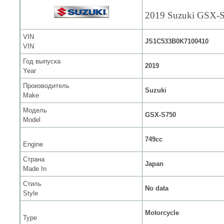
2019 Suzuki GSX-
VIN
JS1C533B0K7100410
VIN
Год выпуска
2019
Year
Производитель
Suzuki
Make
Модель
GSX-S750
Model
749cc
Engine
Страна
Japan
Made In
Стиль
No data
Style
Motorcycle
Type