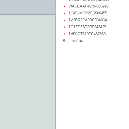
WAUEAAF48RN005995
1C4SJVGP2PS500455
1V2BR2CA0RC534964
1G1ZD5ST2RF243425
1HD1CT310FC437830
Все отчёты