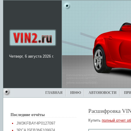
Четверг, 6 августа 2026 г.
ГЛАВНАЯ
ИНФО
АВТОНОВОСТИ
ПР
Расшифровка VIN
Последние отчёты
Купить
полный отчет об
JM3KFBAY4P0127097
3PCAJ5EB3NF109974