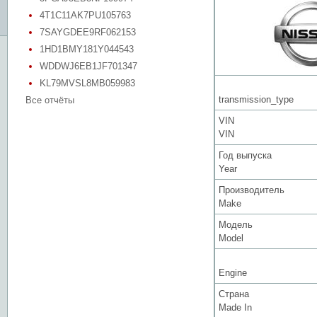
4T1C11AK7PU105763
7SAYGDEE9RF062153
1HD1BMY181Y044543
WDDWJ6EB1JF701347
KL79MVSL8MB059983
transmission_type
Все отчёты
VIN
VIN
Год выпуска
Year
Производитель
Make
Модель
Model
Engine
Страна
Made In