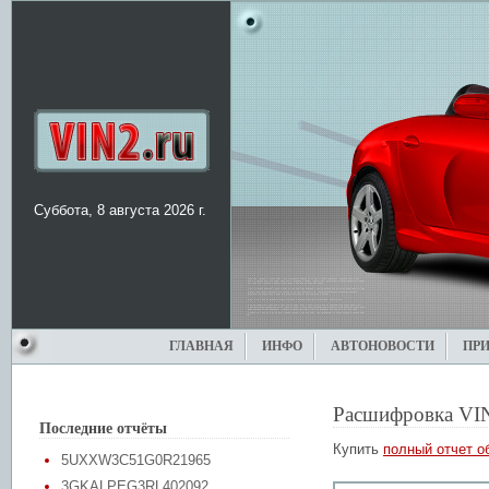
Суббота, 8 августа 2026 г.
ГЛАВНАЯ
ИНФО
АВТОНОВОСТИ
ПР
Расшифровка VI
Последние отчёты
Купить
полный отчет о
5UXXW3C51G0R21965
3GKALPEG3RL402092