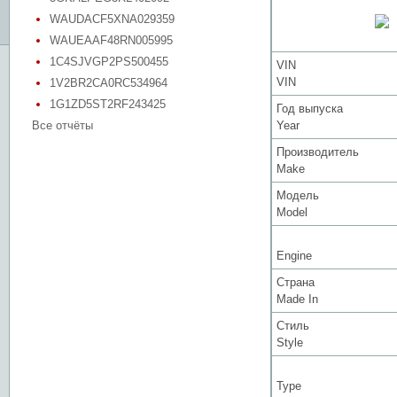
WAUDACF5XNA029359
WAUEAAF48RN005995
1C4SJVGP2PS500455
VIN
VIN
1V2BR2CA0RC534964
1G1ZD5ST2RF243425
Год выпуска
Все отчёты
Year
Производитель
Make
Модель
Model
Engine
Страна
Made In
Стиль
Style
Type