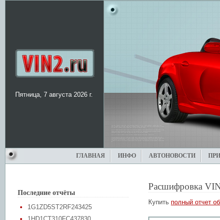
Пятница, 7 августа 2026 г.
ГЛАВНАЯ
ИНФО
АВТОНОВОСТИ
ПР
Расшифровка VIN
Последние отчёты
Купить
полный отчет об
1G1ZD5ST2RF243425
1HD1CT310FC437830