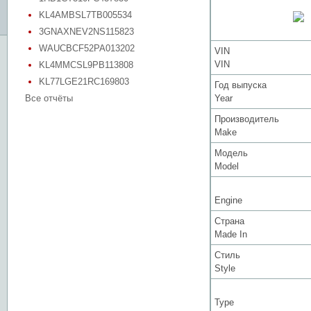
KL4AMBSL7TB005534
3GNAXNEV2NS115823
WAUCBCF52PA013202
VIN
VIN
KL4MMCSL9PB113808
KL77LGE21RC169803
Год выпуска
Все отчёты
Year
Производитель
Make
Модель
Model
Engine
Страна
Made In
Стиль
Style
Type