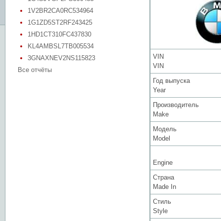
1V2BR2CA0RC534964
1G1ZD5ST2RF243425
1HD1CT310FC437830
KL4AMBSL7TB005534
VIN
3GNAXNEV2NS115823
VIN
Все отчёты
Год выпуска
Year
Производитель
Make
Модель
Model
Engine
Страна
Made In
Стиль
Style