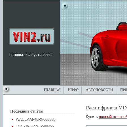
Пятница, 7 августа 2026 г.
ГЛАВНАЯ
ИНФО
АВТОНОВОСТИ
ПР
Расшифровка VI
Последние отчёты
Купить
полный отчет об
WAUEAAF48RN005995
1C4SJVGP2PS500455