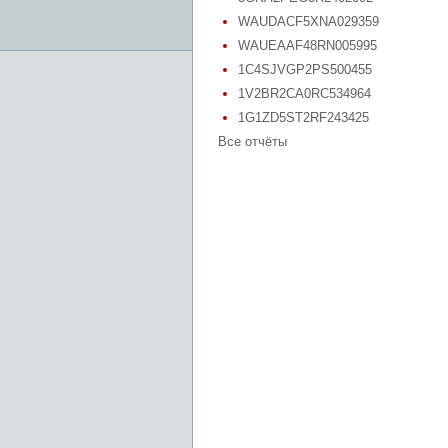
WAUDACF5XNA029359
WAUEAAF48RN005995
1C4SJVGP2PS500455
1V2BR2CA0RC534964
1G1ZD5ST2RF243425
Все отчёты