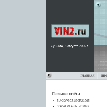
Суббота, 8 августа 2026 г.
ГЛАВНАЯ
ИН
Последние отчёты
5UXXW3C51G0R21965
3GKALPEG3RL402092