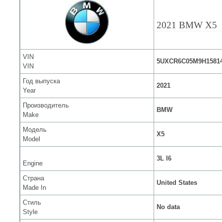
2021 BMW X5
VIN
5UXCR6C05M9H1581
VIN
Год выпуска
2021
Year
Производитель
BMW
Make
Модель
X5
Model
3L I6
Engine
Страна
United States
Made In
Стиль
No data
Style