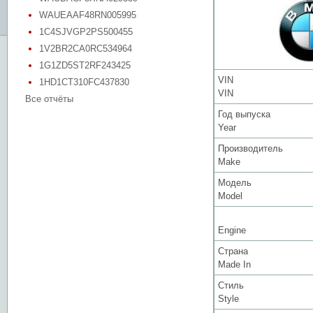
WAUEAAF48RN005995
1C4SJVGP2PS500455
1V2BR2CA0RC534964
1G1ZD5ST2RF243425
VIN
1HD1CT310FC437830
VIN
Все отчёты
Год выпуска
Year
Производитель
Make
Модель
Model
Engine
Страна
Made In
Стиль
Style