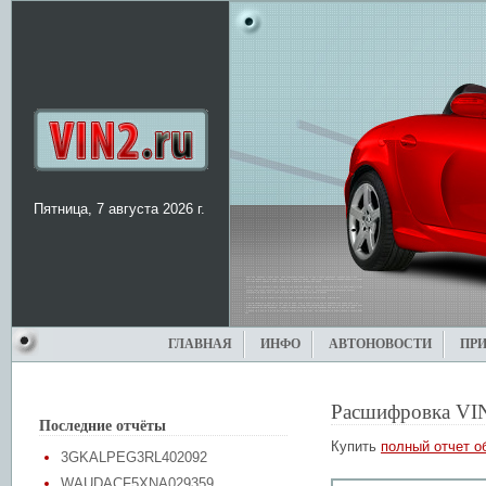
Пятница, 7 августа 2026 г.
ГЛАВНАЯ
ИНФО
АВТОНОВОСТИ
ПР
Расшифровка VI
Последние отчёты
Купить
полный отчет о
3GKALPEG3RL402092
WAUDACF5XNA029359