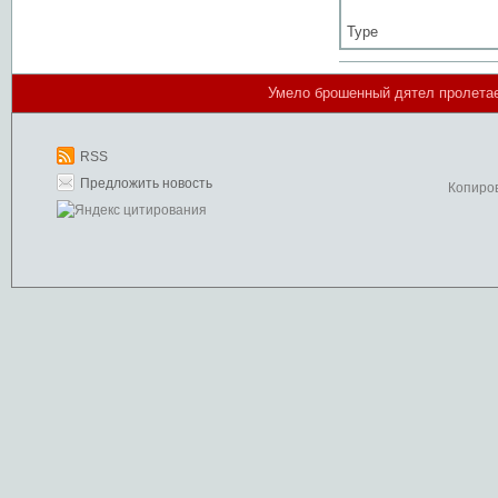
Type
Умело брошенный дятел пролетает
RSS
Предложить новость
Копиро