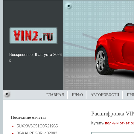
Воскресенье, 9 августа 2026
г.
ГЛАВНАЯ
ИНФО
АВТОНОВОСТИ
ПР
Расшифровка VI
Последние отчёты
Купить
полный отчет о
5UXXW3C51G0R21965
3GKALPEG3RL402092