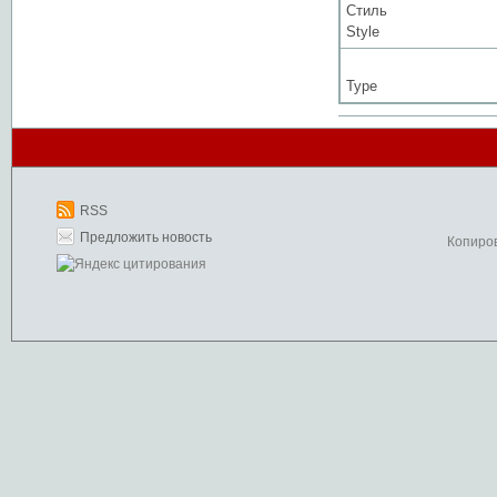
Стиль
Style
Type
RSS
Предложить новость
Копиро