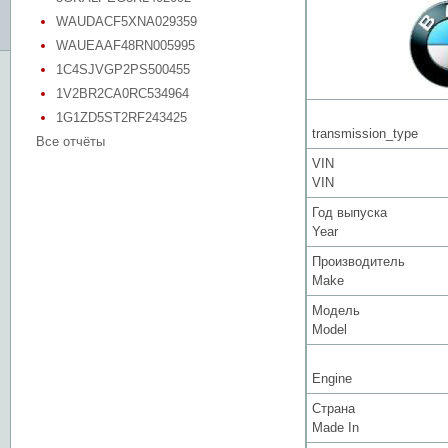
WAUDACF5XNA029359
WAUEAAF48RN005995
1C4SJVGP2PS500455
1V2BR2CA0RC534964
1G1ZD5ST2RF243425
transmission_type
Все отчёты
VIN
VIN
Год выпуска
Year
Производитель
Make
Модель
Model
Engine
Страна
Made In