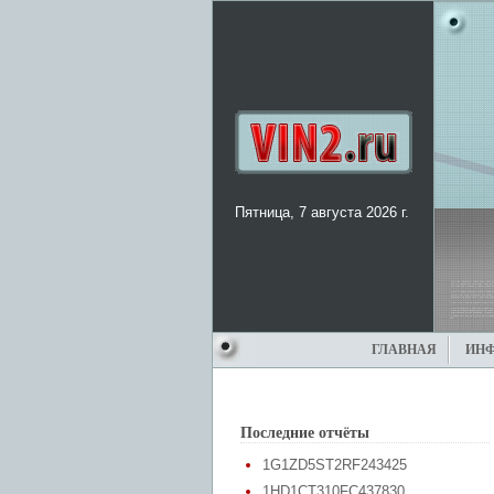
Пятница, 7 августа 2026 г.
ГЛАВНАЯ
ИН
Последние отчёты
1G1ZD5ST2RF243425
1HD1CT310FC437830