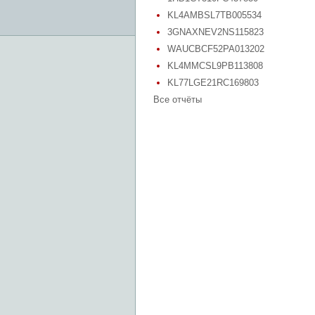
KL4AMBSL7TB005534
3GNAXNEV2NS115823
WAUCBCF52PA013202
KL4MMCSL9PB113808
KL77LGE21RC169803
Все отчёты