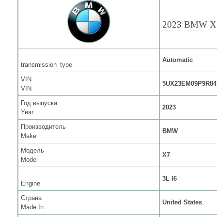
2023 BMW X
Automatic
transmission_type
VIN
5UX23EM09P9R84
VIN
Год выпуска
2023
Year
Производитель
BMW
Make
Модель
X7
Model
3L I6
Engine
Страна
United States
Made In