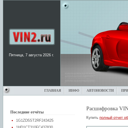
Пятница, 7 августа 2026 г.
ГЛАВНАЯ
ИНФО
АВТОНОВОСТИ
ПР
Расшифровка VIN
Последние отчёты
Купить
полный отчет об
1G1ZD5ST2RF243425
1HD1CT310FC437830