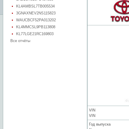
KL4AMBSL7TB005534
3GNAXNEV2NS115823
WAUCBCF52PA013202
KL4MMCSL9PB113808
KL77LGE21RC169803
Все отчёты
VIN
VIN
Год выпуска