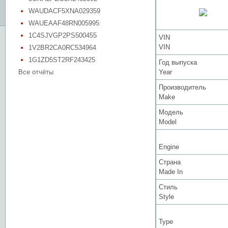
WAUDACF5XNA029359
WAUEAAF48RN005995
1C4SJVGP2PS500455
VIN
VIN
1V2BR2CA0RC534964
1G1ZD5ST2RF243425
Год выпуска
Все отчёты
Year
Производитель
Make
Модель
Model
Engine
Страна
Made In
Стиль
Style
Type