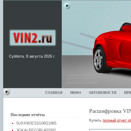
Суббота, 8 августа 2026 г.
ГЛАВНАЯ
ИНФО
АВТОНОВОСТИ
ПР
Расшифровка VI
Последние отчёты
Купить
полный отчет о
5UXXW3C51G0R21965
3GKALPEG3RL402092