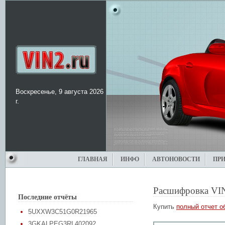
Воскресенье, 9 августа 2026
г.
ГЛАВНАЯ
ИНФО
АВТОНОВОСТИ
ПР
Расшифровка VI
Последние отчёты
Купить
полный отчет о
5UXXW3C51G0R21965
3GKALPEG3RL402092