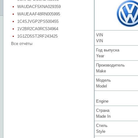
WAUDACF5XNA029359
WAUEAAF48RN005995
1C4SJVGP2PS500455
1V2BR2CA0RC534964
VIN
1G1ZD5ST2RF243425
VIN
Все отчёты
Год выпуска
Year
Производитель
Make
Модель
Model
Engine
Страна
Made In
Стиль
Style