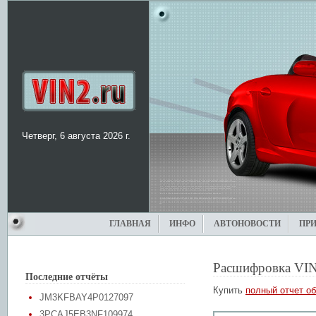
Четверг, 6 августа 2026 г.
ГЛАВНАЯ
ИНФО
АВТОНОВОСТИ
ПР
Расшифровка VIN
Последние отчёты
Купить
полный отчет об
JM3KFBAY4P0127097
3PCAJ5EB3NF109974