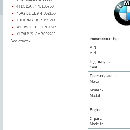
4T1C11AK7PU105763
7SAYGDEE9RF062153
1HD1BMY181Y044543
WDDWJ6EB1JF701347
KL79MVSL8MB059983
transmission_type
Все отчёты
VIN
VIN
Год выпуска
Year
Производитель
Make
Модель
Model
Engine
Страна
Made In