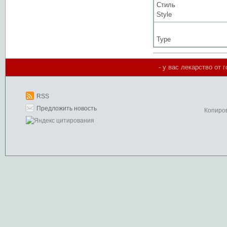
Стиль
Style
Type
- у вас лекарство от 
RSS
Предложить новость
Копиро