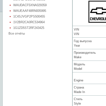
WAUDACF5XNA029359
WAUEAAF48RN005995
1C4SJVGP2PS500455
1V2BR2CA0RC534964
1G1ZD5ST2RF243425
VIN
Все отчёты
VIN
Год выпуска
Year
Производитель
Make
Модель
Model
Engine
Страна
Made In
Стиль
Style