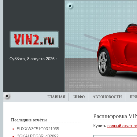
Суббота, 8 августа 2026 г.
ГЛАВНАЯ
ИНФО
АВТОНОВОСТИ
ПР
Расшифровка VI
Последние отчёты
Купить
полный отчет о
5UXXW3C51G0R21965
3GKALPEG3RL402092