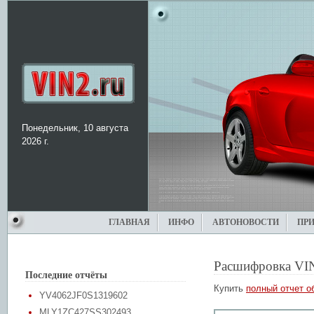
Понедельник, 10 августа
2026 г.
ГЛАВНАЯ
ИНФО
АВТОНОВОСТИ
ПР
Расшифровка VI
Последние отчёты
Купить
полный отчет о
YV4062JF0S1319602
MLY1ZC427SS302493