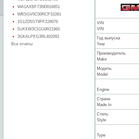
WA1AXBF73ND016851
WBSGV0C00RCP31091
1G1ZD5ST9PF228076
VIN
VIN
5UXXW3C51G0R21965
3GKALPEG3RL402092
Год выпуска
Все отчёты
Year
Производитель
Make
Модель
Model
Engine
Страна
Made In
Стиль
Style
Type