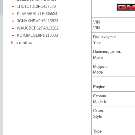
1HD1CT310FC437830
KL4AMBSL7TB005534
3GNAXNEV2NS115823
VIN
VIN
WAUCBCF52PA013202
KL4MMCSL9PB113808
Год выпуска
Все отчёты
Year
Производитель
Make
Модель
Model
Engine
Страна
Made In
Стиль
Style
Type