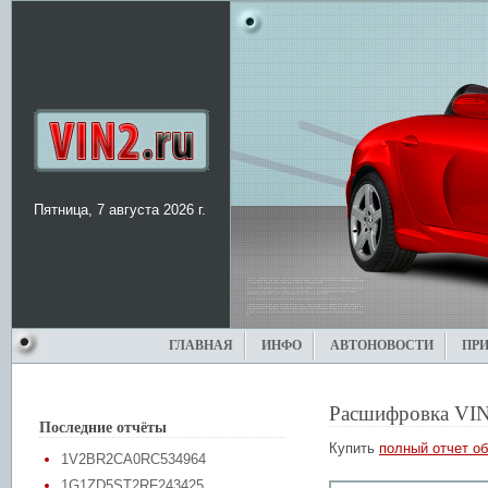
Пятница, 7 августа 2026 г.
ГЛАВНАЯ
ИНФО
АВТОНОВОСТИ
ПР
Расшифровка VIN
Последние отчёты
Купить
полный отчет об
1V2BR2CA0RC534964
1G1ZD5ST2RF243425